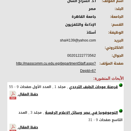
اسم المؤلف:
أ.د. انشراح الشال
البلد:
مصر
الجامعة:
جامعة القاهرة
القسم:
الإذاعة والتلفزيون
الوظيفة:
أستاذ
البريد
shal4139@yahoo.com
الالكتروني:
الجوال:
00201222773562
صفحة المؤلف:
http://masscomm.cu.edu.eg/departmentStaff.aspx?
DepId=67
الأبحاث المنشورة:
قرصنة موجات الطيف الترددي
, مجلد 1
, العدد الأول
صفحات 9 - 55
حفظ المقال
النوموفوبيا في عصر وسائل الإعلام الرقمية
, مجلد 3
, العدد
التاسع
صفحات 9 - 31
حفظ المقال