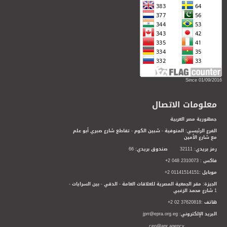
Since 01/09/2016
معلومات الاتصال
جمهورية مصر العربية
الفرع الرئيسي: المنوفية - شبين الكوم - تقاطع شارع صبري أبو علم
مع شارع الأمين
رمز بريدي: 32111 صندوق بريدي: 66
فاكس : 2310073 048 2+
موبايل :01141514151 2+
الجيزة: مقر الجمعية المصرية للعلاقات العامة - الدقي - بين السرايات -
1 شارع محمد الزغبي
هاتف :37620818 02 2+
البريد الإلكتروني: jprr@epra.org.eg
ceo@apr.agency