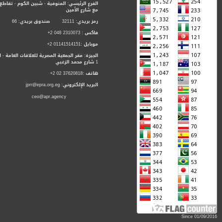
الفرع الرئيسي: المنوفية - شبين الكوم - تقاطع
مع شارع الأمين
رمز بريدي: 32111 صندوق بريدي: 66
فاكس : 2310073 048 2+
موبايل :01141514151 2+
الجيزة: مقر الجمعية المصرية للعلاقات العامة - ا
1 شارع محمد الزغبي
هاتف :37620818 02 2+
البريد الإلكتروني: jprr@epra.org.eg
ceo@apr.agency
Since 01/09/2016