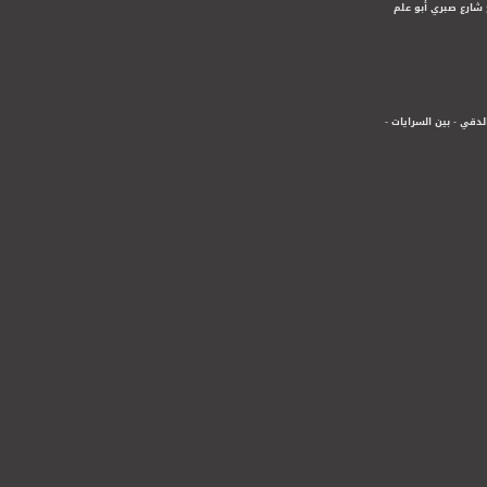
 شارع صبري أبو علم
لدقي - بين السرايات -