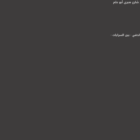
 شارع صبري أبو علم
لدقي - بين السرايات -