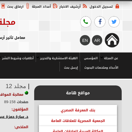
تسجيل الدخول
أرشيف الاخبار
أعداد المجلة
ارفاق بحث
مجلة
معامل تأثير أرسيف 2023م = 2.7558 Q1، معامل تأثير المجلس الأعلى للجامعات = 7،
عن المجلة
المؤسس
الهيئة الاستشارية والتحرير
أخلاقيات وشروط النشر
الأعداد وملخصات البحوث
إرسل بحث
|
مجلد 12
مواقع هامة
معالجة المواقع
صفحات 158-89
المؤلفون:
بنك المعرفة المصري
د. سارة حمزة عبد
الجمعية المصرية للعلاقات العامة
الملخص:
الوكالة العربية للعلاقات العامة