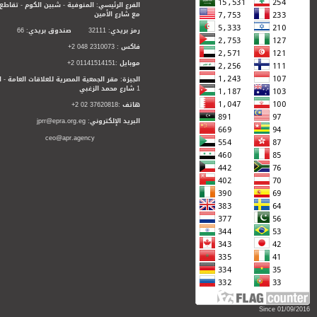
الفرع الرئيسي: المنوفية - شبين الكوم - تقاطع
مع شارع الأمين
رمز بريدي: 32111 صندوق بريدي: 66
فاكس : 2310073 048 2+
موبايل :01141514151 2+
الجيزة: مقر الجمعية المصرية للعلاقات العامة - ا
1 شارع محمد الزغبي
هاتف :37620818 02 2+
البريد الإلكتروني: jprr@epra.org.eg
ceo@apr.agency
Since 01/09/2016