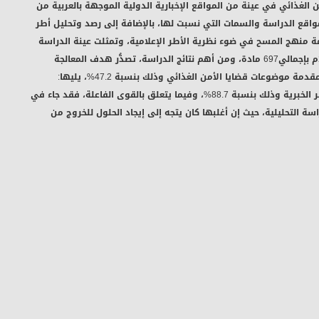
الغذائي في عينة من المواقع الإخبارية الدولية الموجهة بالعربية من
ا مواقع الدراسة والسمات التي نسبت لها، بالإضافة إلى رصد وتحليل أطر
مة منهج المسح في ضوء نظرية الأطر الإعلامية، وتمثلت عينة الدراسة
في المضامين الإعلامية بمواقع( RT ، Alhurra ،(DW في الفترة من 1يناير2023 إلى 31-مارس-2023م بإجمالي697 مادة، ومن أهم نتائج الدراسة، تصدُّر هدف المعالجة
"الإخبارية" أهداف المعالجة الصحفية وذلك بنسبة 37.4%، كما جاءت: "الموضوعات الاقتصادية" في مقدمة موضوعات قضايا الأمن الغذائي وذلك بنسبة 47.2%، يليها:
"الموضوعات السياسية" في المرتبة الثانية بنسبة 40.2%، وجاء: "إطار المسئولية" في مقدمة الأُطُر الخبرية وذلك بنسبة 88.7%، وفيما يتعلق بالقوى الفاعلة، فقد جاء في
اعلة بمواقع الدراسة التحليلية، حيث إن أغلبها كان يتجه إلى إيجاد الحلول للخروج من