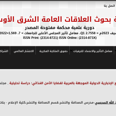
اتصل بنا
 بحوث العلاقات العامة الشرق الأو
دورية علمية محكمة مفتوحة المصدر
 ICR IF 2021/2022=1.569
(ISSN Print: (2314-8721) ISSN Online: (2314-873X
معامل التأثير والاعتماد للترقيات
حقوق الملكية الفكرية
الانتشار العالمي
الشراك
 الإخبارية الدولية الموجهة بالعربية لقضايا الأمن الغذائي: دراسة تحليلية
, مجلد 2
 الله السيسي
-مدرس الصحافة والنشر،قسم الصحافة والنشر،كلية الإعلام - بنات