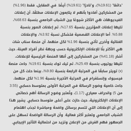
"دائمًا" (19.61%)، و"نادرًا" (19.61%) أيضًا. في المقابل، فقط (1.96%)
من المشاركين أفادوا بأنهم لا يتابعون الإعلانات مطلقًا، أن إعلانات
الفيديوهات هي الأكثر شيوعًا بين الشباب الجامعي بنسبة 68.63%،
تليها إعلانات المؤثرين بنسبة 17.65%، ثم إعلانات الصور بنسبة
5.88%. أما الإعلانات القصصية فتشكل نسبة 3.92%، والإعلانات
الغنائية وأخرى تأتي بنسبة 1.96% لكل منهما، أن منصة سناب شات
هي الأكثر بثًا للإعلانات الإلكترونية حسب وجهة نظر أفراد العينة، حيث
أشار (41.18%) من المشاركين إلى أنها المنصة الرئيسية للإعلانات،
تليها يوتيوب بنسبة 25.49%، ثم تيك توك بنسبة 19.61%. جاءت منصة
(x) تويتر سابقًا في المرتبة الرابعة بنسبة 9.80%، بينما حلت كل من
فيسبوك وإنستغرام في المرتبة الأخيرة بنسبة 1.96% لكل منهما،
جاءت خاصية وضوح الرسالة في المرتبة الأولى بمتوسط حسابي (3.55
من 5) وانحراف معياري (1.17)، وتُعتبر وضوح الرسالة أهم خصائص
الإعلانات الإلكترونية، حيث حازت على أعلى متوسط حسابي. يشير هذا
إلى أن الإعلانات التي تتسم برسائل واضحة ومباشرة تجذب اهتمام
الشباب الجامعي وتعتبر أكثر فعالية. وأن الرسالة الواضحة تسهل على
الجمهور فهم الغرض من الإعلان وتزيد من احتمالية التأثير الإيجابي.