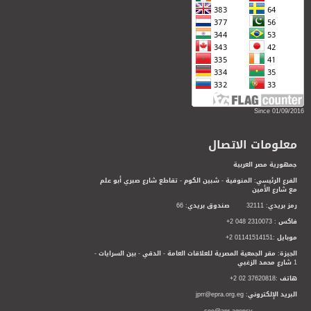
Since 01/09/2016
معلومات الاتصال
جمهورية مصر العربية
الفرع الرئيسي: المنوفية - شبين الكوم - تقاطع شارع صبري أبو علم
مع شارع الأمين
رمز بريدي: 32111 صندوق بريدي: 66
فاكس : 2310073 048 2+
موبايل :01141514151 2+
الجيزة: مقر الجمعية المصرية للعلاقات العامة - الدقي - بين السرايات -
1 شارع محمد الزغبي
هاتف :37620818 02 2+
البريد الإلكتروني: jprr@epra.org.eg